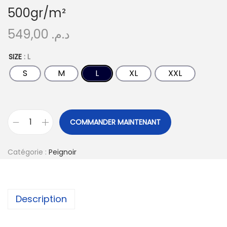
500gr/m²
549,00
د.م.
SIZE
: L
S
M
L
XL
XXL
COMMANDER MAINTENANT
Catégorie :
Peignoir
Description