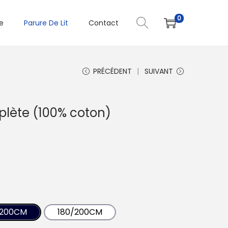
0
e
Parure De Lit
Contact
PRÉCÉDENT
SUIVANT
plète (100% coton)
/200CM
180/200CM