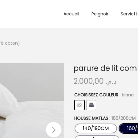
Accueil
Peignoir
Serviett
0% coton)
parure de lit com
2.000,00
د.م.
CHOISISSEZ COULEUR
: blanc
HOUSSE MATLAS
: 160/200CM
140/190CM
160