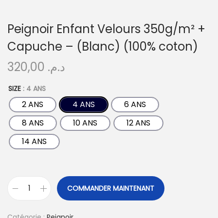
Peignoir Enfant Velours 350g/m² +
Capuche – (Blanc) (100% coton)
320,00
د.م.
SIZE
: 4 ANS
2 ANS
4 ANS
6 ANS
8 ANS
10 ANS
12 ANS
14 ANS
COMMANDER MAINTENANT
Catégorie :
Peignoir