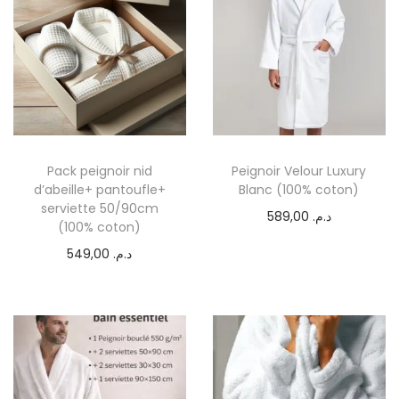
Pack peignoir nid
Peignoir Velour Luxury
d’abeille+ pantoufle+
Blanc (100% coton)
serviette 50/90cm
589,00
د.م.
(100% coton)
549,00
د.م.